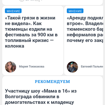
МНЕНИЕ
МНЕНИЕ
«Такой грязи в жизни
«Аренду поднял
не видела». Как
втрое». Владел
тюменцы ездили на
тюменского бар
фестиваль за 900 км в
неформалов рас
топливный кризис —
почему его зак
колонка
Мария Токмакова
Евгений Пальяно
РЕКОМЕНДУЕМ
Участницу шоу «Мама в 16» из
Волгограда обвинили в
домогательствах к младенцу