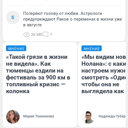
Потеряют голову от любви. Астрологи
5
предупреждают Раков о переменах в жизни уже
в августе
26 340
7
МНЕНИЕ
МНЕНИЕ
«Такой грязи в жизни
«Мы видим нов
не видела». Как
Нолана»: с каки
тюменцы ездили на
настроем нужн
фестиваль за 900 км в
смотреть «Одис
топливный кризис —
чтобы она не
колонка
выглядела как 
Мария Токмакова
Надежда Губарь