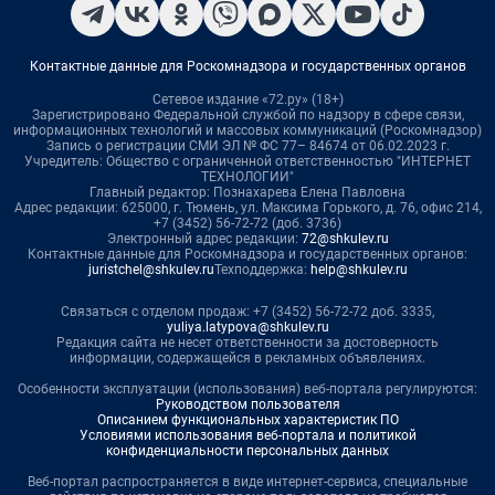
Контактные данные для Роскомнадзора и государственных органов
Сетевое издание «72.ру» (18+)
Зарегистрировано Федеральной службой по надзору в сфере связи,
информационных технологий и массовых коммуникаций (Роскомнадзор)
Запись о регистрации СМИ ЭЛ № ФС 77– 84674 от 06.02.2023 г.
Учредитель: Общество с ограниченной ответственностью "ИНТЕРНЕТ
ТЕХНОЛОГИИ"
Главный редактор: Познахарева Елена Павловна
Адрес редакции: 625000, г. Тюмень, ул. Максима Горького, д. 76, офис 214,
+7 (3452) 56-72-72 (доб. 3736)
Электронный адрес редакции:
72@shkulev.ru
Контактные данные для Роскомнадзора и государственных органов:
juristchel@shkulev.ru
Техподдержка:
help@shkulev.ru
Связаться с отделом продаж: +7 (3452) 56-72-72 доб. 3335,
yuliya.latypova@shkulev.ru
Редакция сайта не несет ответственности за достоверность
информации, содержащейся в рекламных объявлениях.
Особенности эксплуатации (использования) веб-портала регулируются:
Руководством пользователя
Описанием функциональных характеристик ПО
Условиями использования веб-портала и политикой
конфиденциальности персональных данных
Веб-портал распространяется в виде интернет-сервиса, специальные