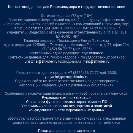
Контактные данные для Роскомнадзора и государственных органов
Сетевое издание «72.ру» (18+)
Зарегистрировано Федеральной службой по надзору в сфере связи,
информационных технологий и массовых коммуникаций (Роскомнадзор)
Запись о регистрации СМИ ЭЛ № ФС 77– 84674 от 06.02.2023 г.
Учредитель: Общество с ограниченной ответственностью "ИНТЕРНЕТ
ТЕХНОЛОГИИ"
Главный редактор: Познахарева Елена Павловна
Адрес редакции: 625000, г. Тюмень, ул. Максима Горького, д. 76, офис 214,
+7 (3452) 56-72-72 (доб. 3736)
Электронный адрес редакции:
72@shkulev.ru
Контактные данные для Роскомнадзора и государственных органов:
juristchel@shkulev.ru
Техподдержка:
help@shkulev.ru
Связаться с отделом продаж: +7 (3452) 56-72-72 доб. 3335,
yuliya.latypova@shkulev.ru
Редакция сайта не несет ответственности за достоверность
информации, содержащейся в рекламных объявлениях.
Особенности эксплуатации (использования) веб-портала регулируются:
Руководством пользователя
Описанием функциональных характеристик ПО
Условиями использования веб-портала и политикой
конфиденциальности персональных данных
Веб-портал распространяется в виде интернет-сервиса, специальные
действия по установке на стороне пользователя не требуются
Политика использования cookies