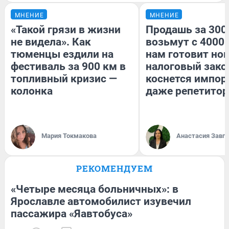
МНЕНИЕ
МНЕНИЕ
«Такой грязи в жизни
Продашь за 3000
не видела». Как
возьмут с 4000.
тюменцы ездили на
нам готовит но
фестиваль за 900 км в
налоговый зако
топливный кризис —
коснется импор
колонка
даже репетитор
Мария Токмакова
Анастасия Завг
РЕКОМЕНДУЕМ
«Четыре месяца больничных»: в
Ярославле автомобилист изувечил
пассажира «Яавтобуса»