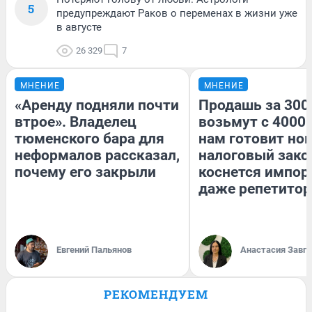
5
предупреждают Раков о переменах в жизни уже
в августе
26 329
7
МНЕНИЕ
МНЕНИЕ
«Аренду подняли почти
Продашь за 3000
втрое». Владелец
возьмут с 4000.
тюменского бара для
нам готовит но
неформалов рассказал,
налоговый зако
почему его закрыли
коснется импор
даже репетитор
Евгений Пальянов
Анастасия Завг
РЕКОМЕНДУЕМ