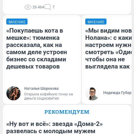
26 464
7
МНЕНИЕ
МНЕНИЕ
«Покупаешь кота в
«Мы видим нов
мешке»: тюменка
Нолана»: с каки
рассказала, как на
настроем нужн
самом деле устроен
смотреть «Одис
бизнес со складами
чтобы она не
дешевых товаров
выглядела как 
Наталья Шорохова
Надежда Губарь
Открыла кофейную точку на
деньги соцразвития
РЕКОМЕНДУЕМ
«Ну вот и всё»: звезда «Дома-2»
развелась с молодым мужем