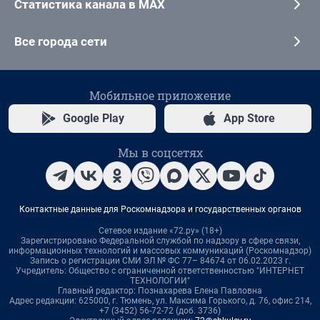
Статистика канала в MAX
Все города сети
Мобильное приложение
Google Play
App Store
Мы в соцсетях
Контактные данные для Роскомнадзора и государственных органов
Сетевое издание «72.ру» (18+)
Зарегистрировано Федеральной службой по надзору в сфере связи,
информационных технологий и массовых коммуникаций (Роскомнадзор)
Запись о регистрации СМИ ЭЛ № ФС 77– 84674 от 06.02.2023 г.
Учредитель: Общество с ограниченной ответственностью "ИНТЕРНЕТ
ТЕХНОЛОГИИ"
Главный редактор: Познахарева Елена Павловна
Адрес редакции: 625000, г. Тюмень, ул. Максима Горького, д. 76, офис 214,
+7 (3452) 56-72-72 (доб. 3736)