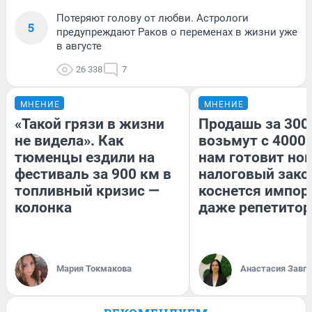
Потеряют голову от любви. Астрологи
5
предупреждают Раков о переменах в жизни уже
в августе
26 338
7
МНЕНИЕ
МНЕНИЕ
«Такой грязи в жизни
Продашь за 3000
не видела». Как
возьмут с 4000.
тюменцы ездили на
нам готовит но
фестиваль за 900 км в
налоговый зако
топливный кризис —
коснется импор
колонка
даже репетитор
Мария Токмакова
Анастасия Завг