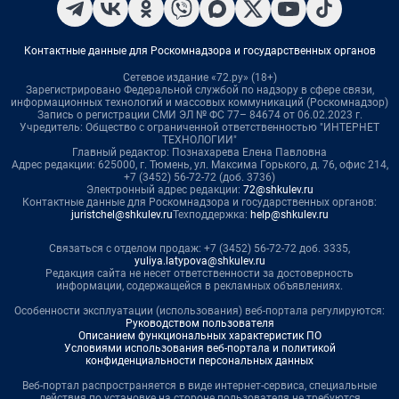
Контактные данные для Роскомнадзора и государственных органов
Сетевое издание «72.ру» (18+)
Зарегистрировано Федеральной службой по надзору в сфере связи,
информационных технологий и массовых коммуникаций (Роскомнадзор)
Запись о регистрации СМИ ЭЛ № ФС 77– 84674 от 06.02.2023 г.
Учредитель: Общество с ограниченной ответственностью "ИНТЕРНЕТ
ТЕХНОЛОГИИ"
Главный редактор: Познахарева Елена Павловна
Адрес редакции: 625000, г. Тюмень, ул. Максима Горького, д. 76, офис 214,
+7 (3452) 56-72-72 (доб. 3736)
Электронный адрес редакции:
72@shkulev.ru
Контактные данные для Роскомнадзора и государственных органов:
juristchel@shkulev.ru
Техподдержка:
help@shkulev.ru
Связаться с отделом продаж: +7 (3452) 56-72-72 доб. 3335,
yuliya.latypova@shkulev.ru
Редакция сайта не несет ответственности за достоверность
информации, содержащейся в рекламных объявлениях.
Особенности эксплуатации (использования) веб-портала регулируются:
Руководством пользователя
Описанием функциональных характеристик ПО
Условиями использования веб-портала и политикой
конфиденциальности персональных данных
Веб-портал распространяется в виде интернет-сервиса, специальные
действия по установке на стороне пользователя не требуются