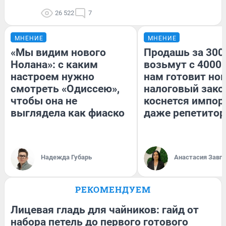
26 522
7
МНЕНИЕ
МНЕНИЕ
«Мы видим нового
Продашь за 3000
Нолана»: с каким
возьмут с 4000.
настроем нужно
нам готовит но
смотреть «Одиссею»,
налоговый зако
чтобы она не
коснется импор
выглядела как фиаско
даже репетитор
Надежда Губарь
Анастасия Завг
РЕКОМЕНДУЕМ
Лицевая гладь для чайников: гайд от
набора петель до первого готового