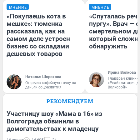
МНЕНИЕ
МНЕНИЕ
«Покупаешь кота в
«Спуталась речь
мешке»: тюменка
пургу». Врач — о
рассказала, как на
смертельном ди
самом деле устроен
который сложн
бизнес со складами
обнаружить
дешевых товаров
Ирина Волкова
Наталья Шорохова
Главврач клиник
Открыла кофейную точку на
«Реабилитация д
деньги соцразвития
Волковой»
РЕКОМЕНДУЕМ
Участницу шоу «Мама в 16» из
Волгограда обвинили в
домогательствах к младенцу
16 часов
14 695
24