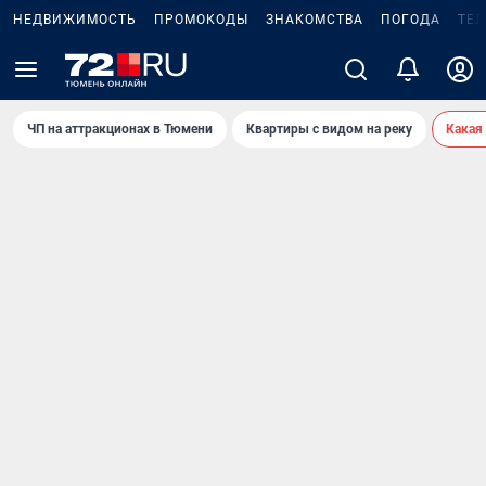
НЕДВИЖИМОСТЬ
ПРОМОКОДЫ
ЗНАКОМСТВА
ПОГОДА
ТЕ
ЧП на аттракционах в Тюмени
Квартиры с видом на реку
Какая