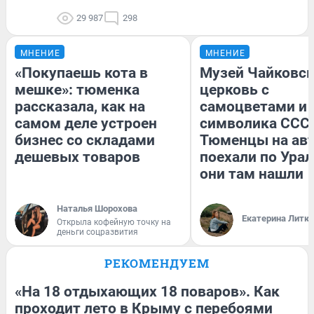
29 987
298
МНЕНИЕ
МНЕНИЕ
«Покупаешь кота в
Музей Чайковск
мешке»: тюменка
церковь с
рассказала, как на
самоцветами и 
самом деле устроен
символика СССР
бизнес со складами
Тюменцы на ав
дешевых товаров
поехали по Урал
они там нашли
Наталья Шорохова
Екатерина Литк
Открыла кофейную точку на
деньги соцразвития
РЕКОМЕНДУЕМ
«На 18 отдыхающих 18 поваров». Как
проходит лето в Крыму с перебоями