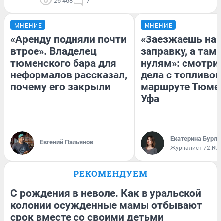
26 468
7
МНЕНИЕ
МНЕНИЕ
«Аренду подняли почти
«Заезжаешь на
втрое». Владелец
заправку, а там 
тюменского бара для
нулям»: смотри
неформалов рассказал,
дела с топливом
почему его закрыли
маршруте Тюме
Уфа
Екатерина Бурле
Евгений Пальянов
Журналист 72.RU
РЕКОМЕНДУЕМ
С рождения в неволе. Как в уральской
колонии осужденные мамы отбывают
срок вместе со своими детьми