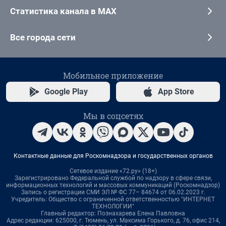
Статистика канала в MAX
Все города сети
Мобильное приложение
Google Play
App Store
Мы в соцсетях
Контактные данные для Роскомнадзора и государственных органов
Сетевое издание «72.ру» (18+)
Зарегистрировано Федеральной службой по надзору в сфере связи,
информационных технологий и массовых коммуникаций (Роскомнадзор)
Запись о регистрации СМИ ЭЛ № ФС 77– 84674 от 06.02.2023 г.
Учредитель: Общество с ограниченной ответственностью "ИНТЕРНЕТ
ТЕХНОЛОГИИ"
Главный редактор: Познахарева Елена Павловна
Адрес редакции: 625000, г. Тюмень, ул. Максима Горького, д. 76, офис 214,