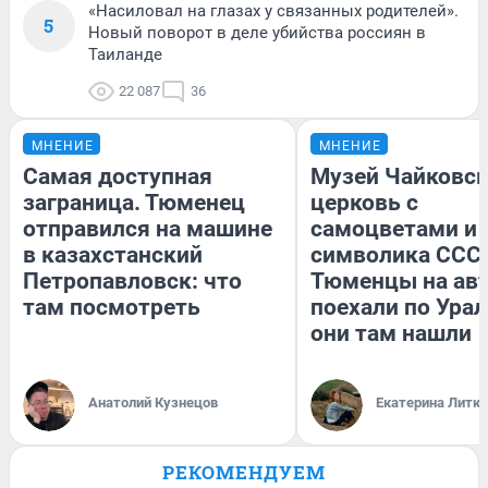
«Насиловал на глазах у связанных родителей».
5
Новый поворот в деле убийства россиян в
Таиланде
22 087
36
МНЕНИЕ
МНЕНИЕ
Самая доступная
Музей Чайковск
заграница. Тюменец
церковь с
отправился на машине
самоцветами и 
в казахстанский
символика СССР
Петропавловск: что
Тюменцы на ав
там посмотреть
поехали по Урал
они там нашли
Анатолий Кузнецов
Екатерина Литк
РЕКОМЕНДУЕМ