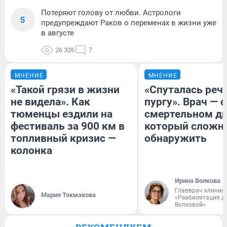
Потеряют голову от любви. Астрологи
5
предупреждают Раков о переменах в жизни уже
в августе
26 326
7
МНЕНИЕ
МНЕНИЕ
«Такой грязи в жизни
«Спуталась речь
не видела». Как
пургу». Врач — о
тюменцы ездили на
смертельном ди
фестиваль за 900 км в
который сложн
топливный кризис —
обнаружить
колонка
Ирина Волкова
Главврач клиник
Мария Токмакова
«Реабилитация д
Волковой»