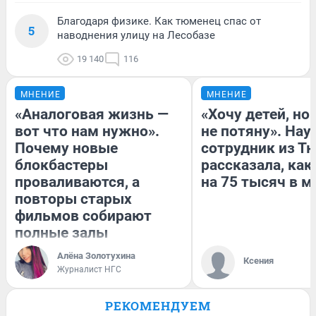
Благодаря физике. Как тюменец спас от
5
наводнения улицу на Лесобазе
19 140
116
МНЕНИЕ
МНЕНИЕ
«Аналоговая жизнь —
«Хочу детей, но
вот что нам нужно».
не потяну». На
Почему новые
сотрудник из Т
блокбастеры
рассказала, как
проваливаются, а
на 75 тысяч в м
повторы старых
фильмов собирают
полные залы
Алёна Золотухина
Ксения
Журналист НГС
РЕКОМЕНДУЕМ