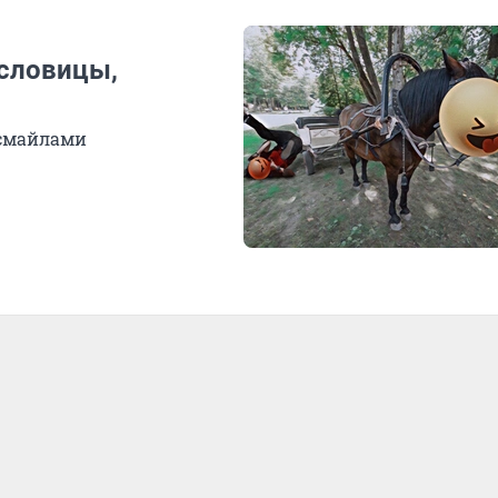
ословицы,
 смайлами