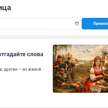
ица
Примен
отгадайте слова
, другие — из живой