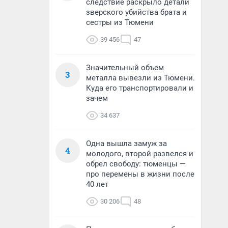
следствие раскрыло детали
зверского убийства брата и
сестры из Тюмени
39 456
47
Значительный объем
3
металла вывезли из Тюмени.
Куда его транспортировали и
зачем
34 637
Одна вышла замуж за
4
молодого, второй развелся и
обрел свободу: тюменцы —
про перемены в жизни после
40 лет
30 206
48