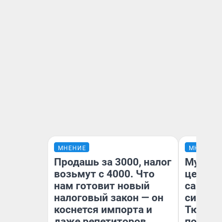
МНЕНИЕ
МНЕНИЕ
Продашь за 3000, налог
Музей 
возьмут с 4000. Что
церков
нам готовит новый
самоцв
налоговый закон — он
символ
коснется импорта и
Тюменц
даже репетиторов
поехали