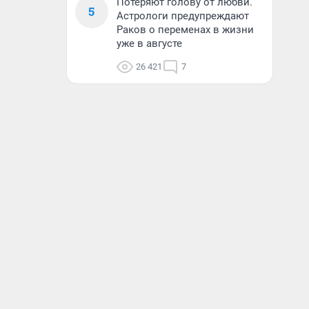
Потеряют голову от любви.
5
Астрологи предупреждают
Раков о переменах в жизни
уже в августе
26 421
7