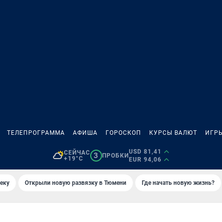
ТЕЛЕПРОГРАММА
АФИША
ГОРОСКОП
КУРСЫ ВАЛЮТ
ИГР
USD 81,41
СЕЙЧАС
3
ПРОБКИ
+19°C
EUR 94,06
еку
Открыли новую развязку в Тюмени
Где начать новую жизнь?