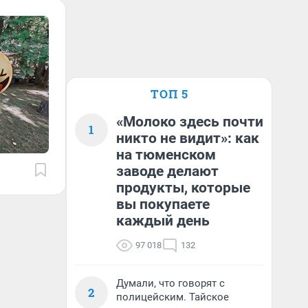
ТОП 5
«Молоко здесь почти
1
никто не видит»: как
на тюменском
заводе делают
продукты, которые
вы покупаете
каждый день
97 018
132
Думали, что говорят с
2
полицейским. Тайское