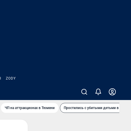
Ы
ZODY
ЧП на аттракционах в Тюмени
Простились с убитыми детьми в Таила