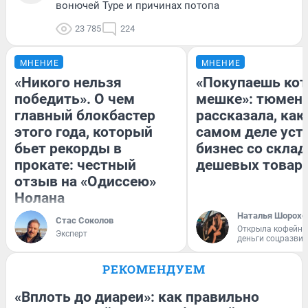
вонючей Туре и причинах потопа
23 785
224
МНЕНИЕ
МНЕНИЕ
«Никого нельзя
«Покупаешь кот
победить». О чем
мешке»: тюмен
главный блокбастер
рассказала, как
этого года, который
самом деле уст
бьет рекорды в
бизнес со скла
прокате: честный
дешевых товар
отзыв на «Одиссею»
Нолана
Наталья Шорохо
Стас Соколов
Открыла кофейну
Эксперт
деньги соцразви
РЕКОМЕНДУЕМ
«Вплоть до диареи»: как правильно