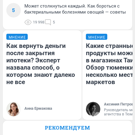
Может столкнуться каждый. Как бороться с
5
бактериальными болезнями овощей — советы
19 998
5
МНЕНИЕ
МНЕНИЕ
Как вернуть деньги
Какие странные
после закрытия
продукты можн
ипотеки? Эксперт
в магазинах Таи
назвала способ, о
Обзор тюменки 
котором знают далеко
несколько мес
не все
маркетов
Аксиния Петров
Анна Ермакова
Руководитель мо
агентства в Тюме
РЕКОМЕНДУЕМ