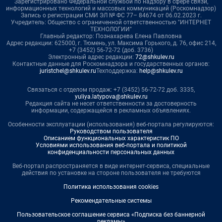
Зарегистрировано Федеральной службой по надзору в сфере связи,
информационных технологий и массовых коммуникаций (Роскомнадзор)
Запись о регистрации СМИ ЭЛ № ФС 77– 84674 от 06.02.2023 г.
Учредитель: Общество с ограниченной ответственностью "ИНТЕРНЕТ
ТЕХНОЛОГИИ"
Главный редактор: Познахарева Елена Павловна
Адрес редакции: 625000, г. Тюмень, ул. Максима Горького, д. 76, офис 214,
+7 (3452) 56-72-72 (доб. 3736)
Электронный адрес редакции:
72@shkulev.ru
Контактные данные для Роскомнадзора и государственных органов:
juristchel@shkulev.ru
Техподдержка:
help@shkulev.ru
Связаться с отделом продаж: +7 (3452) 56-72-72 доб. 3335,
yuliya.latypova@shkulev.ru
Редакция сайта не несет ответственности за достоверность
информации, содержащейся в рекламных объявлениях.
Особенности эксплуатации (использования) веб-портала регулируются:
Руководством пользователя
Описанием функциональных характеристик ПО
Условиями использования веб-портала и политикой
конфиденциальности персональных данных
Веб-портал распространяется в виде интернет-сервиса, специальные
действия по установке на стороне пользователя не требуются
Политика использования cookies
Рекомендательные системы
Пользовательское соглашение сервиса «Подписка без баннерной
рекламы»