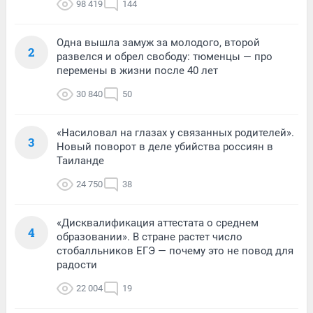
98 419
144
Одна вышла замуж за молодого, второй
2
развелся и обрел свободу: тюменцы — про
перемены в жизни после 40 лет
30 840
50
«Насиловал на глазах у связанных родителей».
3
Новый поворот в деле убийства россиян в
Таиланде
24 750
38
«Дисквалификация аттестата о среднем
4
образовании». В стране растет число
стобалльников ЕГЭ — почему это не повод для
радости
22 004
19