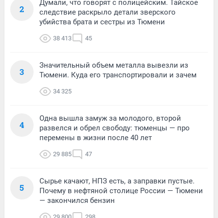
Думали, что говорят с полицейским. Тайское
2
следствие раскрыло детали зверского
убийства брата и сестры из Тюмени
38 413
45
Значительный объем металла вывезли из
3
Тюмени. Куда его транспортировали и зачем
34 325
Одна вышла замуж за молодого, второй
4
развелся и обрел свободу: тюменцы — про
перемены в жизни после 40 лет
29 885
47
Сырье качают, НПЗ есть, а заправки пустые.
5
Почему в нефтяной столице России — Тюмени
— закончился бензин
29 800
298