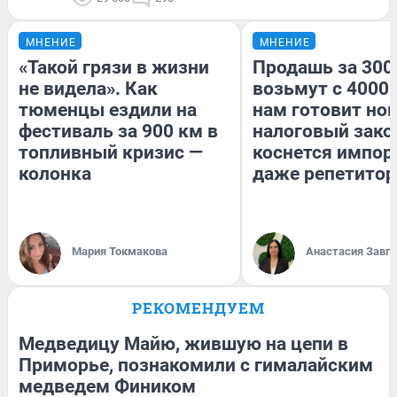
МНЕНИЕ
МНЕНИЕ
«Такой грязи в жизни
Продашь за 3000
не видела». Как
возьмут с 4000.
тюменцы ездили на
нам готовит но
фестиваль за 900 км в
налоговый зако
топливный кризис —
коснется импор
колонка
даже репетитор
Мария Токмакова
Анастасия Завг
РЕКОМЕНДУЕМ
Медведицу Майю, жившую на цепи в
Приморье, познакомили с гималайским
медведем Фиником