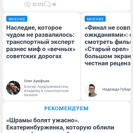
22 212
36
МНЕНИЕ
МНЕНИЕ
Наследие, которое
«Финал не совпа
чудом не развалилось:
ожиданиями»: с
транспортный эксперт
смотреть филь
разнес миф о «вечных»
«Старый орел» 
советских дорогах
большом экран
честная реценз
Олег Арефьев
Блогер, предприниматель,
Надежда Губарь
владелец в транспортном
бизнесе
РЕКОМЕНДУЕМ
«Шрамы болят ужасно».
Екатеринбурженка, которую облили