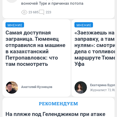
вонючей Туре и причинах потопа
23 685
223
МНЕНИЕ
МНЕНИЕ
Самая доступная
«Заезжаешь на
заграница. Тюменец
заправку, а там 
отправился на машине
нулям»: смотри
в казахстанский
дела с топливом
Петропавловск: что
маршруте Тюме
там посмотреть
Уфа
Екатерина Бурле
Анатолий Кузнецов
Журналист 72.RU
РЕКОМЕНДУЕМ
На пляже под Геленджиком при атаке