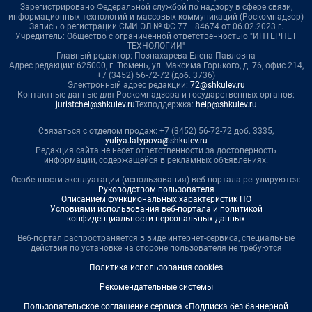
Зарегистрировано Федеральной службой по надзору в сфере связи,
информационных технологий и массовых коммуникаций (Роскомнадзор)
Запись о регистрации СМИ ЭЛ № ФС 77– 84674 от 06.02.2023 г.
Учредитель: Общество с ограниченной ответственностью "ИНТЕРНЕТ
ТЕХНОЛОГИИ"
Главный редактор: Познахарева Елена Павловна
Адрес редакции: 625000, г. Тюмень, ул. Максима Горького, д. 76, офис 214,
+7 (3452) 56-72-72 (доб. 3736)
Электронный адрес редакции:
72@shkulev.ru
Контактные данные для Роскомнадзора и государственных органов:
juristchel@shkulev.ru
Техподдержка:
help@shkulev.ru
Связаться с отделом продаж: +7 (3452) 56-72-72 доб. 3335,
yuliya.latypova@shkulev.ru
Редакция сайта не несет ответственности за достоверность
информации, содержащейся в рекламных объявлениях.
Особенности эксплуатации (использования) веб-портала регулируются:
Руководством пользователя
Описанием функциональных характеристик ПО
Условиями использования веб-портала и политикой
конфиденциальности персональных данных
Веб-портал распространяется в виде интернет-сервиса, специальные
действия по установке на стороне пользователя не требуются
Политика использования cookies
Рекомендательные системы
Пользовательское соглашение сервиса «Подписка без баннерной