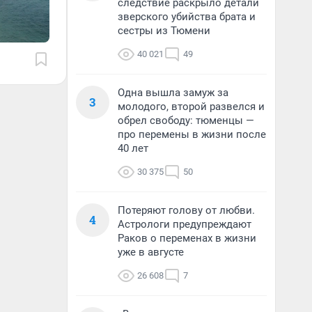
следствие раскрыло детали
зверского убийства брата и
сестры из Тюмени
40 021
49
Одна вышла замуж за
3
молодого, второй развелся и
обрел свободу: тюменцы —
про перемены в жизни после
40 лет
30 375
50
Потеряют голову от любви.
4
Астрологи предупреждают
Раков о переменах в жизни
уже в августе
26 608
7