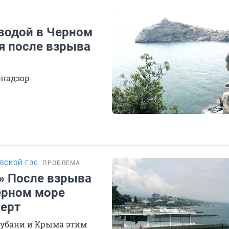
 водой в Черном
я после взрыва
бнадзор
ВСКОЙ ГЭС
ПРОБЛЕМА
» После взрыва
ерном море
перт
Кубани и Крыма этим