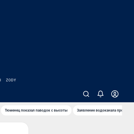
Ы
ZODY
Тюменец показал паводок с высоты
Заявление водоканала про запа