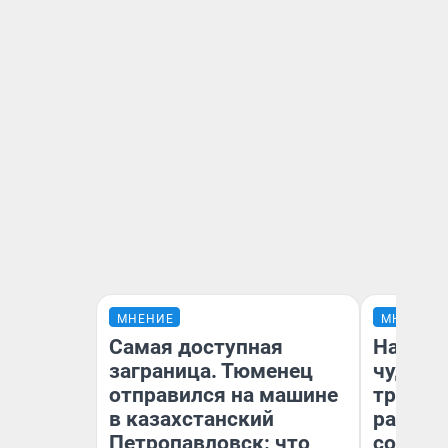
МНЕНИЕ
МНЕНИЕ
Самая доступная
Наслед
заграница. Тюменец
чудом 
отправился на машине
трансп
в казахстанский
разнес
Петропавловск: что
советс