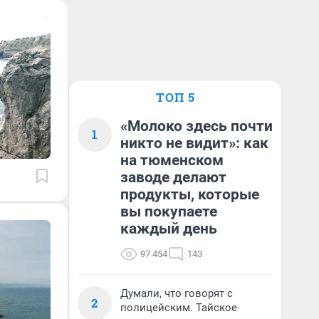
ТОП 5
«Молоко здесь почти
1
никто не видит»: как
на тюменском
заводе делают
продукты, которые
вы покупаете
каждый день
97 454
143
Думали, что говорят с
2
полицейским. Тайское