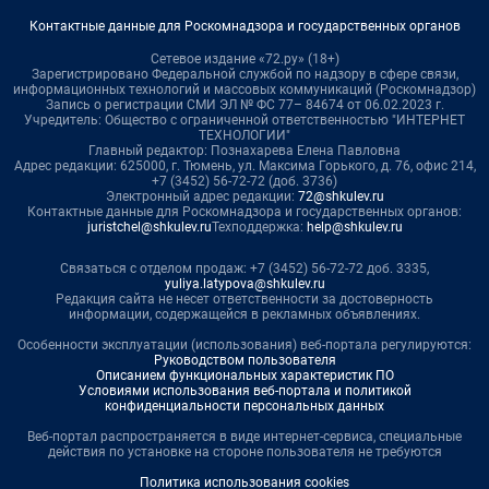
Контактные данные для Роскомнадзора и государственных органов
Сетевое издание «72.ру» (18+)
Зарегистрировано Федеральной службой по надзору в сфере связи,
информационных технологий и массовых коммуникаций (Роскомнадзор)
Запись о регистрации СМИ ЭЛ № ФС 77– 84674 от 06.02.2023 г.
Учредитель: Общество с ограниченной ответственностью "ИНТЕРНЕТ
ТЕХНОЛОГИИ"
Главный редактор: Познахарева Елена Павловна
Адрес редакции: 625000, г. Тюмень, ул. Максима Горького, д. 76, офис 214,
+7 (3452) 56-72-72 (доб. 3736)
Электронный адрес редакции:
72@shkulev.ru
Контактные данные для Роскомнадзора и государственных органов:
juristchel@shkulev.ru
Техподдержка:
help@shkulev.ru
Связаться с отделом продаж: +7 (3452) 56-72-72 доб. 3335,
yuliya.latypova@shkulev.ru
Редакция сайта не несет ответственности за достоверность
информации, содержащейся в рекламных объявлениях.
Особенности эксплуатации (использования) веб-портала регулируются:
Руководством пользователя
Описанием функциональных характеристик ПО
Условиями использования веб-портала и политикой
конфиденциальности персональных данных
Веб-портал распространяется в виде интернет-сервиса, специальные
действия по установке на стороне пользователя не требуются
Политика использования cookies