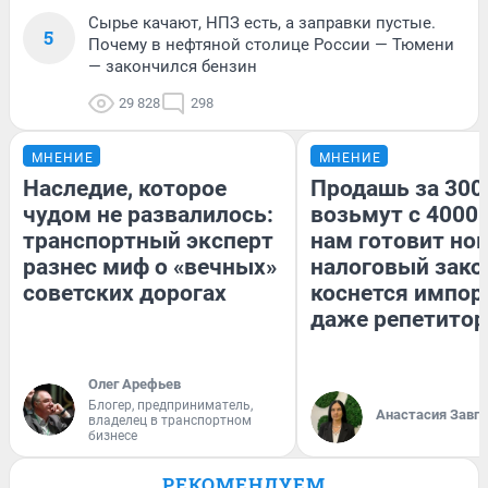
Сырье качают, НПЗ есть, а заправки пустые.
5
Почему в нефтяной столице России — Тюмени
— закончился бензин
29 828
298
МНЕНИЕ
МНЕНИЕ
Наследие, которое
Продашь за 3000
чудом не развалилось:
возьмут с 4000.
транспортный эксперт
нам готовит но
разнес миф о «вечных»
налоговый зако
советских дорогах
коснется импор
даже репетитор
Олег Арефьев
Блогер, предприниматель,
Анастасия Завг
владелец в транспортном
бизнесе
РЕКОМЕНДУЕМ