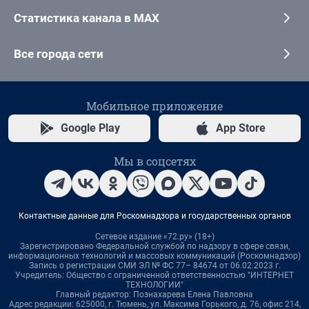
Статистика канала в MAX
Все города сети
Мобильное приложение
Google Play
App Store
Мы в соцсетях
Контактные данные для Роскомнадзора и государственных органов
Сетевое издание «72.ру» (18+)
Зарегистрировано Федеральной службой по надзору в сфере связи,
информационных технологий и массовых коммуникаций (Роскомнадзор)
Запись о регистрации СМИ ЭЛ № ФС 77– 84674 от 06.02.2023 г.
Учредитель: Общество с ограниченной ответственностью "ИНТЕРНЕТ
ТЕХНОЛОГИИ"
Главный редактор: Познахарева Елена Павловна
Адрес редакции: 625000, г. Тюмень, ул. Максима Горького, д. 76, офис 214,