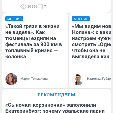
26 396
7
МНЕНИЕ
МНЕНИЕ
«Такой грязи в жизни
«Мы видим нов
не видела». Как
Нолана»: с каки
тюменцы ездили на
настроем нужн
фестиваль за 900 км в
смотреть «Одис
топливный кризис —
чтобы она не
колонка
выглядела как 
Мария Токмакова
Надежда Губарь
РЕКОМЕНДУЕМ
«Сыночки-корзиночки» заполонили
Екатеринбург: почему уральские парни