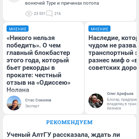
вонючей Туре и причинах потопа
23 551
216
МНЕНИЕ
МНЕНИЕ
«Никого нельзя
Наследие, кото
победить». О чем
чудом не разва
главный блокбастер
транспортный э
этого года, который
разнес миф о «
бьет рекорды в
советских доро
прокате: честный
отзыв на «Одиссею»
Нолана
Олег Арефьев
Блогер, предприн
Стас Соколов
владелец в тран
Эксперт
бизнесе
РЕКОМЕНДУЕМ
Ученый АлтГУ рассказала, ждать ли