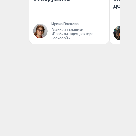
дешевы
Ирина Волкова
На
Главврач клиники
«Реабилитация доктора
От
Волковой»
де