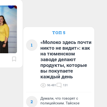
ТОП 5
«Молоко здесь почти
1
никто не видит»: как
на тюменском
заводе делают
продукты, которые
вы покупаете
каждый день
96 481
131
Думали, что говорят с
2
полицейским. Тайское