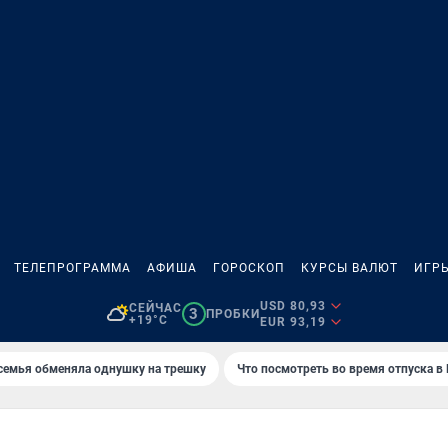
ТЕЛЕПРОГРАММА
АФИША
ГОРОСКОП
КУРСЫ ВАЛЮТ
ИГР
USD 80,93
СЕЙЧАС
3
ПРОБКИ
+19°C
EUR 93,19
семья обменяла однушку на трешку
Что посмотреть во время отпуска в