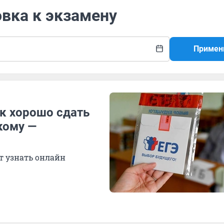
овка к экзамену
Примен
к хорошо сдать
кому —
т узнать онлайн