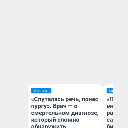
МНЕНИЕ
МНЕНИЕ
«Спуталась речь, понес
«Покуп
пургу». Врач — о
мешке»
смертельном диагнозе,
рассказ
который сложно
самом 
обнаружить
бизнес