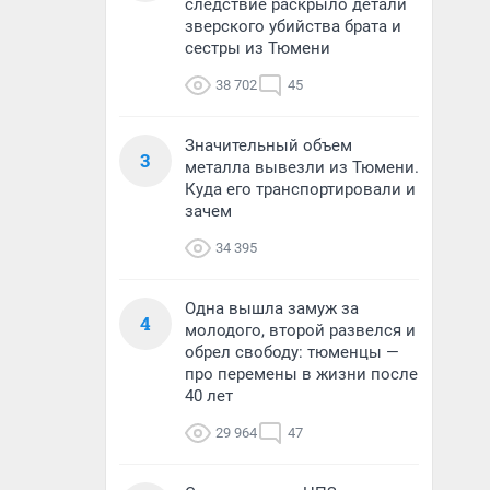
следствие раскрыло детали
зверского убийства брата и
сестры из Тюмени
38 702
45
Значительный объем
3
металла вывезли из Тюмени.
Куда его транспортировали и
зачем
34 395
Одна вышла замуж за
4
молодого, второй развелся и
обрел свободу: тюменцы —
про перемены в жизни после
40 лет
29 964
47