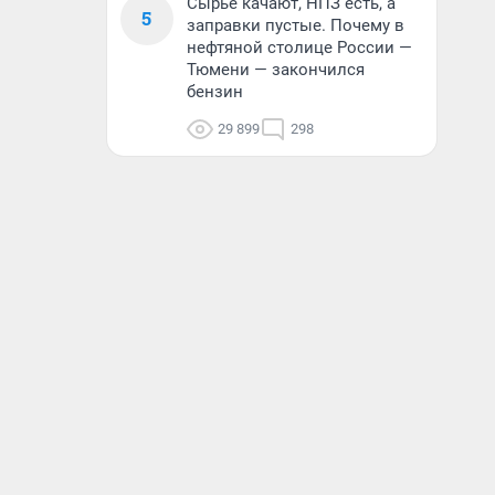
Сырье качают, НПЗ есть, а
5
заправки пустые. Почему в
нефтяной столице России —
Тюмени — закончился
бензин
29 899
298