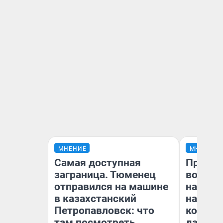
МНЕНИЕ
МНЕНИЕ
Самая доступная
Продаш
заграница. Тюменец
возьмут
отправился на машине
нам го
в казахстанский
налого
Петропавловск: что
коснет
там посмотреть
даже р