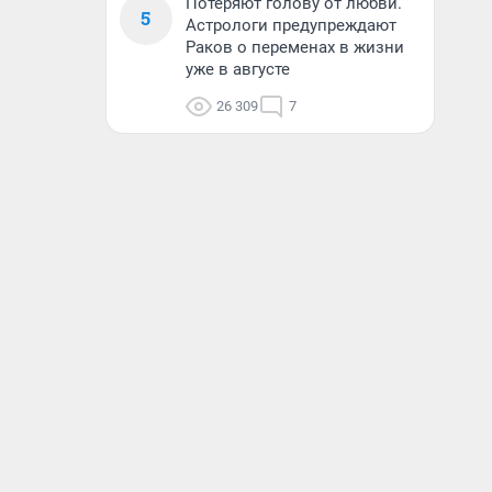
Потеряют голову от любви.
5
Астрологи предупреждают
Раков о переменах в жизни
уже в августе
26 309
7