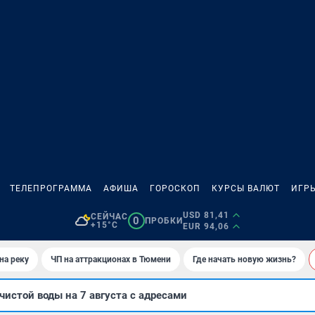
ТЕЛЕПРОГРАММА
АФИША
ГОРОСКОП
КУРСЫ ВАЛЮТ
ИГР
USD 81,41
СЕЙЧАС
0
ПРОБКИ
+15°C
EUR 94,06
на реку
ЧП на аттракционах в Тюмени
Где начать новую жизнь?
чистой воды на 7 августа с адресами