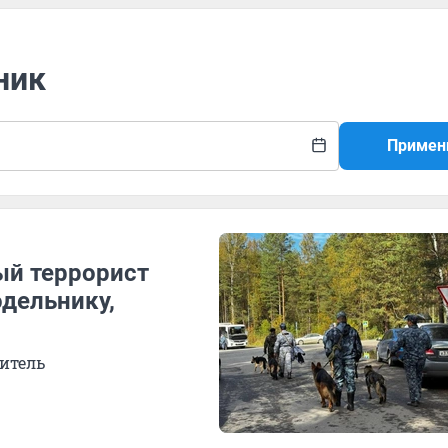
ник
Примен
ый террорист
дельнику,
итель