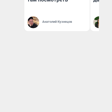
Анатолий Кузнецов
Ан