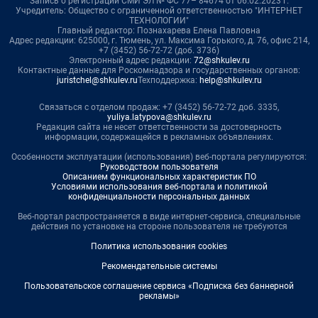
Запись о регистрации СМИ ЭЛ № ФС 77– 84674 от 06.02.2023 г.
Учредитель: Общество с ограниченной ответственностью "ИНТЕРНЕТ
ТЕХНОЛОГИИ"
Главный редактор: Познахарева Елена Павловна
Адрес редакции: 625000, г. Тюмень, ул. Максима Горького, д. 76, офис 214,
+7 (3452) 56-72-72 (доб. 3736)
Электронный адрес редакции:
72@shkulev.ru
Контактные данные для Роскомнадзора и государственных органов:
juristchel@shkulev.ru
Техподдержка:
help@shkulev.ru
Связаться с отделом продаж: +7 (3452) 56-72-72 доб. 3335,
yuliya.latypova@shkulev.ru
Редакция сайта не несет ответственности за достоверность
информации, содержащейся в рекламных объявлениях.
Особенности эксплуатации (использования) веб-портала регулируются:
Руководством пользователя
Описанием функциональных характеристик ПО
Условиями использования веб-портала и политикой
конфиденциальности персональных данных
Веб-портал распространяется в виде интернет-сервиса, специальные
действия по установке на стороне пользователя не требуются
Политика использования cookies
Рекомендательные системы
Пользовательское соглашение сервиса «Подписка без баннерной
рекламы»