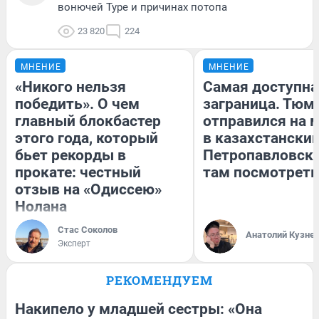
вонючей Туре и причинах потопа
23 820
224
МНЕНИЕ
МНЕНИЕ
«Никого нельзя
Самая доступна
победить». О чем
заграница. Тюм
главный блокбастер
отправился на 
этого года, который
в казахстански
бьет рекорды в
Петропавловск:
прокате: честный
там посмотреть
отзыв на «Одиссею»
Нолана
Стас Соколов
Анатолий Кузне
Эксперт
РЕКОМЕНДУЕМ
Накипело у младшей сестры: «Она