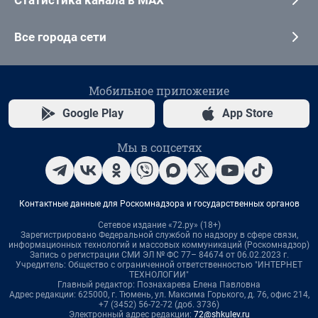
Все города сети
Мобильное приложение
Google Play
App Store
Мы в соцсетях
Контактные данные для Роскомнадзора и государственных органов
Сетевое издание «72.ру» (18+)
Зарегистрировано Федеральной службой по надзору в сфере связи,
информационных технологий и массовых коммуникаций (Роскомнадзор)
Запись о регистрации СМИ ЭЛ № ФС 77– 84674 от 06.02.2023 г.
Учредитель: Общество с ограниченной ответственностью "ИНТЕРНЕТ
ТЕХНОЛОГИИ"
Главный редактор: Познахарева Елена Павловна
Адрес редакции: 625000, г. Тюмень, ул. Максима Горького, д. 76, офис 214,
+7 (3452) 56-72-72 (доб. 3736)
Электронный адрес редакции:
72@shkulev.ru