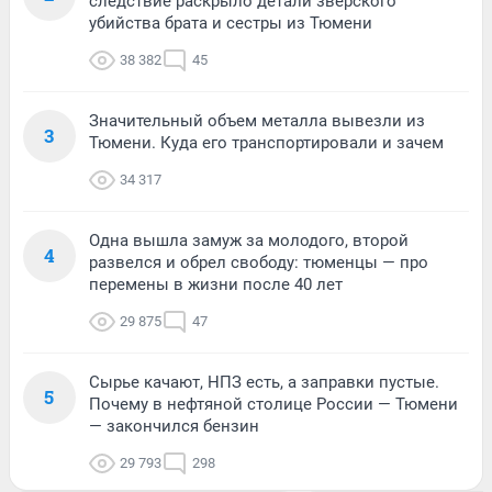
следствие раскрыло детали зверского
убийства брата и сестры из Тюмени
38 382
45
Значительный объем металла вывезли из
3
Тюмени. Куда его транспортировали и зачем
34 317
Одна вышла замуж за молодого, второй
4
развелся и обрел свободу: тюменцы — про
перемены в жизни после 40 лет
29 875
47
Сырье качают, НПЗ есть, а заправки пустые.
5
Почему в нефтяной столице России — Тюмени
— закончился бензин
29 793
298