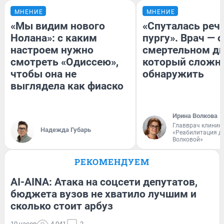
МНЕНИЕ
МНЕНИЕ
«Мы видим нового
«Спуталась речь
Нолана»: с каким
пургу». Врач — о
настроем нужно
смертельном ди
смотреть «Одиссею»,
который сложн
чтобы она не
обнаружить
выглядела как фиаско
Ирина Волкова
Главврач клиник
Надежда Губарь
«Реабилитация д
Волковой»
РЕКОМЕНДУЕМ
AI-AINA: Атака на соцсети депутатов,
бюджета вузов не хватило лучшим и
сколько стоит арбуз
10 часов
4 041
2