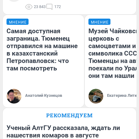
23 843
172
МНЕНИЕ
МНЕНИЕ
Самая доступная
Музей Чайковск
заграница. Тюменец
церковь с
отправился на машине
самоцветами и 
в казахстанский
символика СССР
Петропавловск: что
Тюменцы на ав
там посмотреть
поехали по Урал
они там нашли
Анатолий Кузнецов
Екатерина Литк
РЕКОМЕНДУЕМ
Ученый АлтГУ рассказала, ждать ли
нашествия комаров в августе