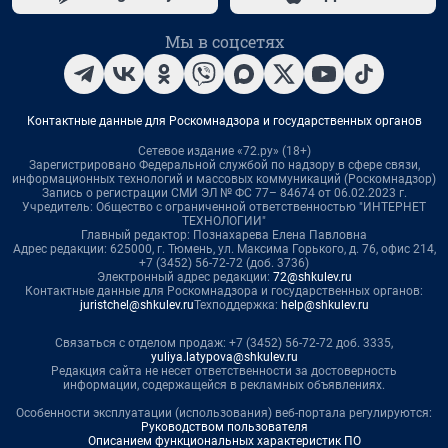
Мы в соцсетях
Контактные данные для Роскомнадзора и государственных органов
Сетевое издание «72.ру» (18+)
Зарегистрировано Федеральной службой по надзору в сфере связи,
информационных технологий и массовых коммуникаций (Роскомнадзор)
Запись о регистрации СМИ ЭЛ № ФС 77– 84674 от 06.02.2023 г.
Учредитель: Общество с ограниченной ответственностью "ИНТЕРНЕТ
ТЕХНОЛОГИИ"
Главный редактор: Познахарева Елена Павловна
Адрес редакции: 625000, г. Тюмень, ул. Максима Горького, д. 76, офис 214,
+7 (3452) 56-72-72 (доб. 3736)
Электронный адрес редакции:
72@shkulev.ru
Контактные данные для Роскомнадзора и государственных органов:
juristchel@shkulev.ru
Техподдержка:
help@shkulev.ru
Связаться с отделом продаж: +7 (3452) 56-72-72 доб. 3335,
yuliya.latypova@shkulev.ru
Редакция сайта не несет ответственности за достоверность
информации, содержащейся в рекламных объявлениях.
Особенности эксплуатации (использования) веб-портала регулируются:
Руководством пользователя
Описанием функциональных характеристик ПО