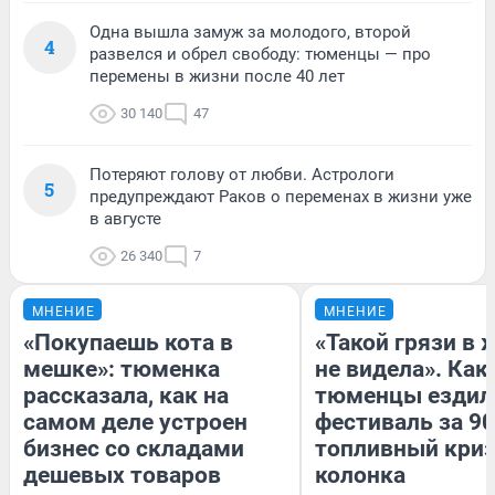
Одна вышла замуж за молодого, второй
4
развелся и обрел свободу: тюменцы — про
перемены в жизни после 40 лет
30 140
47
Потеряют голову от любви. Астрологи
5
предупреждают Раков о переменах в жизни уже
в августе
26 340
7
МНЕНИЕ
МНЕНИЕ
«Покупаешь кота в
«Такой грязи в 
мешке»: тюменка
не видела». Как
рассказала, как на
тюменцы ездил
самом деле устроен
фестиваль за 90
бизнес со складами
топливный криз
дешевых товаров
колонка