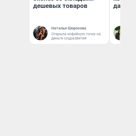
дешевых товаров
даже р
Наталья Шорохова
Ан
Открыла кофейную точку на
деньги соцразвития