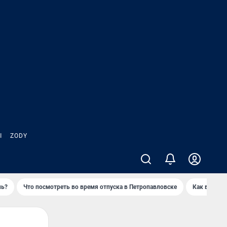
Ы
ZODY
нь?
Что посмотреть во время отпуска в Петропавловске
Как выжива