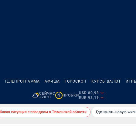
ТЕЛЕПРОГРАММА
АФИША
ГОРОСКОП
КУРСЫ ВАЛЮТ
ИГР
USD 80,93
СЕЙЧАС
4
ПРОБКИ
+20°C
EUR 93,19
Какая ситуация с паводком в Тюменской области
Где начать новую жиз