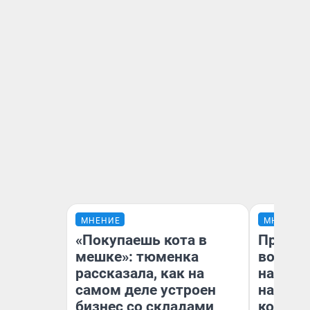
МНЕНИЕ
МНЕНИЕ
«Покупаешь кота в
Продаш
мешке»: тюменка
возьмут
рассказала, как на
нам го
самом деле устроен
налого
бизнес со складами
коснет