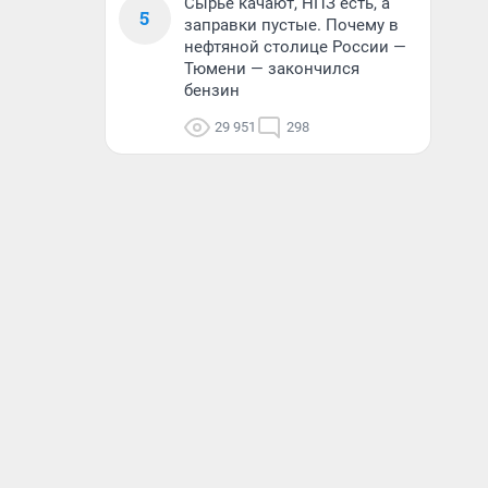
Сырье качают, НПЗ есть, а
5
заправки пустые. Почему в
нефтяной столице России —
Тюмени — закончился
бензин
29 951
298