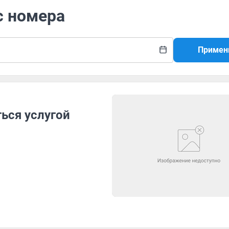
с номера
Примен
ься услугой