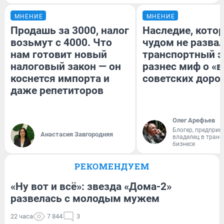
МНЕНИЕ
МНЕНИЕ
Продашь за 3000, налог
Наследие, кото
возьмут с 4000. Что
чудом не разва
нам готовит новый
транспортный э
налоговый закон — он
разнес миф о «
коснется импорта и
советских доро
даже репетиторов
Олег Арефьев
Блогер, предприн
Анастасия Завгородняя
владелец в тран
бизнесе
РЕКОМЕНДУЕМ
«Ну вот и всё»: звезда «Дома-2»
развелась с молодым мужем
22 часа
7 844
3