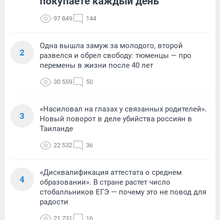
покупаете каждый день
97 849
144
Одна вышла замуж за молодого, второй
2
развелся и обрел свободу: тюменцы — про
перемены в жизни после 40 лет
30 559
50
«Насиловал на глазах у связанных родителей».
3
Новый поворот в деле убийства россиян в
Таиланде
22 532
36
«Дисквалификация аттестата о среднем
4
образовании». В стране растет число
стобалльников ЕГЭ — почему это не повод для
радости
21 731
16