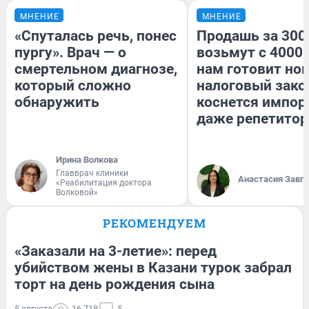
МНЕНИЕ
МНЕНИЕ
«Спуталась речь, понес
Продашь за 3000
пургу». Врач — о
возьмут с 4000.
смертельном диагнозе,
нам готовит но
который сложно
налоговый зако
обнаружить
коснется импор
даже репетитор
Ирина Волкова
Главврач клиники
Анастасия Завг
«Реабилитация доктора
Волковой»
РЕКОМЕНДУЕМ
«Заказали на 3-летие»: перед
убийством жены в Казани турок забрал
торт на день рождения сына
5 августа
16 718
5