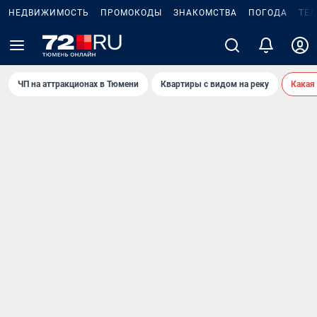
НЕДВИЖИМОСТЬ
ПРОМОКОДЫ
ЗНАКОМСТВА
ПОГОДА
ТЕ
ЧП на аттракционах в Тюмени
Квартиры с видом на реку
Какая