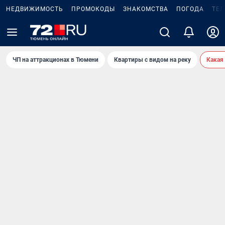
НЕДВИЖИМОСТЬ
ПРОМОКОДЫ
ЗНАКОМСТВА
ПОГОДА
ТЕ
ЧП на аттракционах в Тюмени
Квартиры с видом на реку
Какая