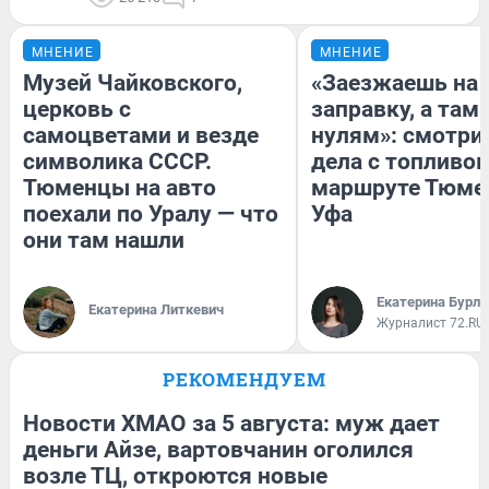
МНЕНИЕ
МНЕНИЕ
Музей Чайковского,
«Заезжаешь на
церковь с
заправку, а там 
самоцветами и везде
нулям»: смотри
символика СССР.
дела с топливом
Тюменцы на авто
маршруте Тюме
поехали по Уралу — что
Уфа
они там нашли
Екатерина Бурле
Екатерина Литкевич
Журналист 72.RU
РЕКОМЕНДУЕМ
Новости ХМАО за 5 августа: муж дает
деньги Айзе, вартовчанин оголился
возле ТЦ, откроются новые