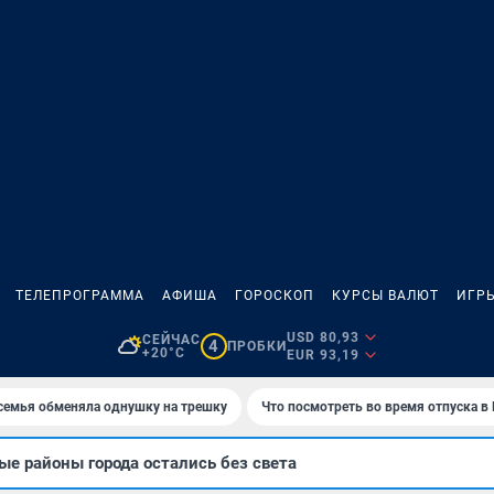
ТЕЛЕПРОГРАММА
АФИША
ГОРОСКОП
КУРСЫ ВАЛЮТ
ИГР
USD 80,93
СЕЙЧАС
4
ПРОБКИ
+20°C
EUR 93,19
семья обменяла однушку на трешку
Что посмотреть во время отпуска в
е районы города остались без света