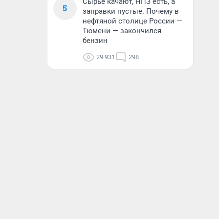
Сырье качают, НПЗ есть, а
5
заправки пустые. Почему в
нефтяной столице России —
Тюмени — закончился
бензин
29 931
298