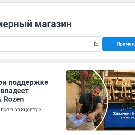
мерный магазин
Примен
при поддержке
 владеет
& Rozen
ался в эпицентре