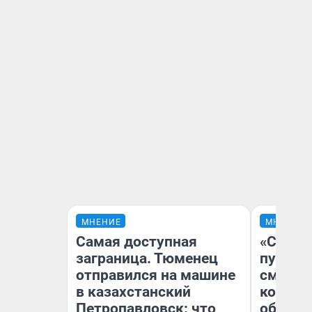
МНЕНИЕ
МНЕНИЕ
Самая доступная
«Спутал
заграница. Тюменец
пургу».
отправился на машине
смерте
в казахстанский
которы
Петропавловск: что
обнару