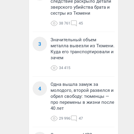
следствие раскрыло детали
зверского убийства брата и
сестры из Тюмени
38 761
45
Значительный объем
3
металла вывезли из Тюмени.
Куда его транспортировали и
зачем
34 415
Одна вышла замуж за
4
молодого, второй развелся и
обрел свободу: тюменцы —
про перемены в жизни после
40 лет
29 996
47