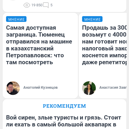
19 850
5
МНЕНИЕ
МНЕНИЕ
Самая доступная
Продашь за 3000
заграница. Тюменец
возьмут с 4000.
отправился на машине
нам готовит но
в казахстанский
налоговый зако
Петропавловск: что
коснется импор
там посмотреть
даже репетитор
Анатолий Кузнецов
Анастасия Завг
РЕКОМЕНДУЕМ
Вой сирен, злые туристы и грязь. Стоит
ли ехать в самый большой аквапарк в