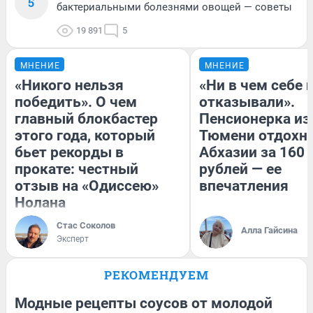
5
бактериальными болезнями овощей — советы
19 891
5
МНЕНИЕ
МНЕНИЕ
«Никого нельзя
«Ни в чем себе 
победить». О чем
отказывали».
главный блокбастер
Пенсионерка из
этого года, который
Тюмени отдохну
бьет рекорды в
Абхазии за 160
прокате: честный
рублей — ее
отзыв на «Одиссею»
впечатления
Нолана
Стас Соколов
Алла Гайсина
Эксперт
РЕКОМЕНДУЕМ
Модные рецепты соусов от молодой