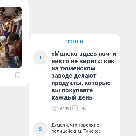
ТОП 5
«Молоко здесь почти
1
никто не видит»: как
на тюменском
заводе делают
продукты, которые
вы покупаете
каждый день
97 391
143
Думали, что говорят с
2
полицейским. Тайское