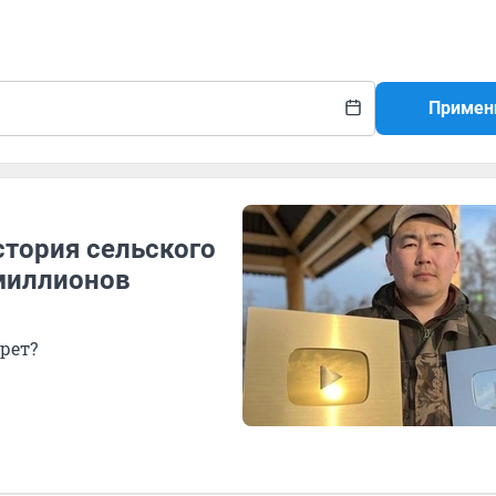
Примен
стория сельского
 миллионов
рет?