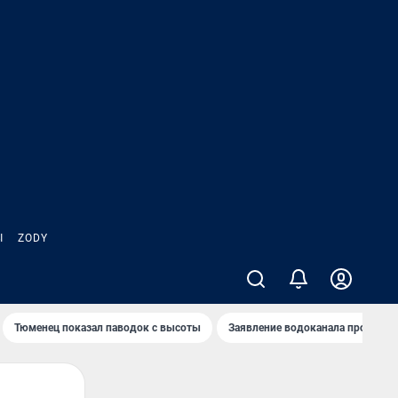
Ы
ZODY
Тюменец показал паводок с высоты
Заявление водоканала про запа