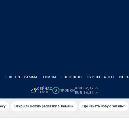
ТЕЛЕПРОГРАММА
АФИША
ГОРОСКОП
КУРСЫ ВАЛЮТ
ИГР
USD 82,17
СЕЙЧАС
0
ПРОБКИ
+16°C
EUR 94,84
еку
Открыли новую развязку в Тюмени
Где начать новую жизнь?