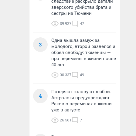
следствие раскрыло детали
зверского убийства брата и
сестры из Тюмени
39 927
47
Одна вышла замуж за
3
молодого, второй развелся и
обрел свободу: тюменцы —
про перемены в жизни после
40 лет
30 337
49
Потеряют голову от любви.
4
Астрологи предупреждают
Раков о переменах в жизни
уже в августе
26 561
7