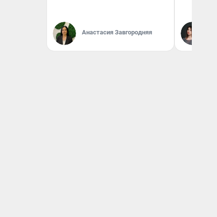
Ек
Анастасия Завгородняя
Жу