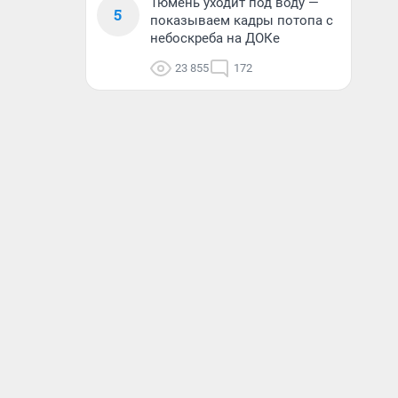
Тюмень уходит под воду —
5
показываем кадры потопа с
небоскреба на ДОКе
23 855
172