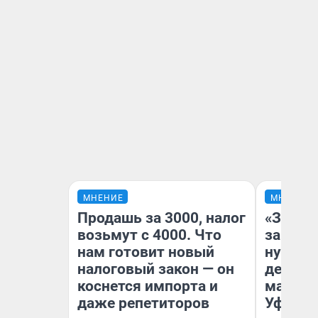
МНЕНИЕ
МНЕНИЕ
Продашь за 3000, налог
«Заезж
возьмут с 4000. Что
заправк
нам готовит новый
нулям»
налоговый закон — он
дела с
коснется импорта и
маршру
даже репетиторов
Уфа