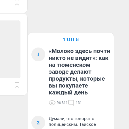
ТОП 5
«Молоко здесь почти
1
никто не видит»: как
на тюменском
заводе делают
продукты, которые
вы покупаете
каждый день
96 811
131
Думали, что говорят с
2
полицейским. Тайское