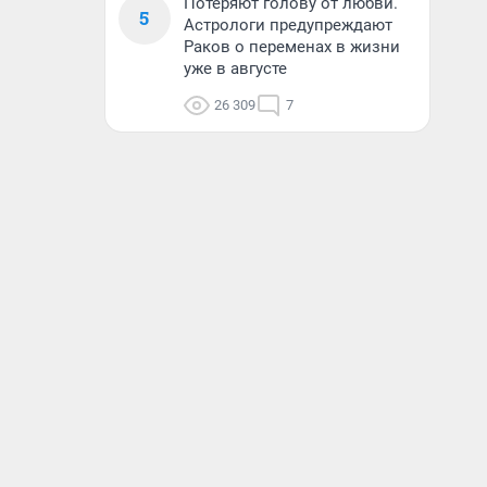
Потеряют голову от любви.
5
Астрологи предупреждают
Раков о переменах в жизни
уже в августе
26 309
7