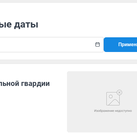
ные даты
Примен
льной гвардии