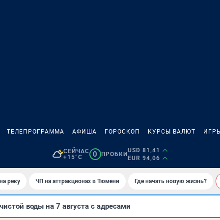
ТЕЛЕПРОГРАММА
АФИША
ГОРОСКОП
КУРСЫ ВАЛЮТ
ИГР
USD 81,41
СЕЙЧАС
0
ПРОБКИ
+15°C
EUR 94,06
на реку
ЧП на аттракционах в Тюмени
Где начать новую жизнь?
чистой воды на 7 августа с адресами