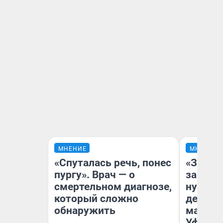
МНЕНИЕ
МНЕНИЕ
«Спуталась речь, понес
«Заезж
пургу». Врач — о
заправк
смертельном диагнозе,
нулям»
который сложно
дела с
обнаружить
маршру
Уфа