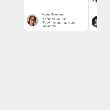
Ирина Волкова
Главврач клиники
Ек
«Реабилитация доктора
Жу
Волковой»