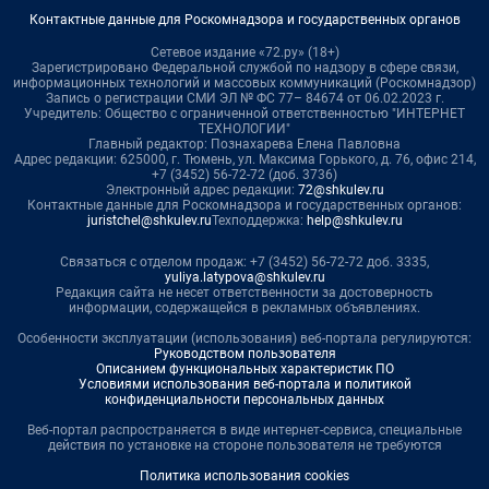
Контактные данные для Роскомнадзора и государственных органов
Сетевое издание «72.ру» (18+)
Зарегистрировано Федеральной службой по надзору в сфере связи,
информационных технологий и массовых коммуникаций (Роскомнадзор)
Запись о регистрации СМИ ЭЛ № ФС 77– 84674 от 06.02.2023 г.
Учредитель: Общество с ограниченной ответственностью "ИНТЕРНЕТ
ТЕХНОЛОГИИ"
Главный редактор: Познахарева Елена Павловна
Адрес редакции: 625000, г. Тюмень, ул. Максима Горького, д. 76, офис 214,
+7 (3452) 56-72-72 (доб. 3736)
Электронный адрес редакции:
72@shkulev.ru
Контактные данные для Роскомнадзора и государственных органов:
juristchel@shkulev.ru
Техподдержка:
help@shkulev.ru
Связаться с отделом продаж: +7 (3452) 56-72-72 доб. 3335,
yuliya.latypova@shkulev.ru
Редакция сайта не несет ответственности за достоверность
информации, содержащейся в рекламных объявлениях.
Особенности эксплуатации (использования) веб-портала регулируются:
Руководством пользователя
Описанием функциональных характеристик ПО
Условиями использования веб-портала и политикой
конфиденциальности персональных данных
Веб-портал распространяется в виде интернет-сервиса, специальные
действия по установке на стороне пользователя не требуются
Политика использования cookies