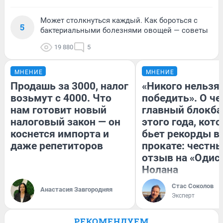
Может столкнуться каждый. Как бороться с
5
бактериальными болезнями овощей — советы
19 880
5
МНЕНИЕ
МНЕНИЕ
Продашь за 3000, налог
«Никого нельзя
возьмут с 4000. Что
победить». О ч
нам готовит новый
главный блокба
налоговый закон — он
этого года, кот
коснется импорта и
бьет рекорды в
даже репетиторов
прокате: честн
отзыв на «Одис
Нолана
Стас Соколов
Анастасия Завгородняя
Эксперт
РЕКОМЕНДУЕМ