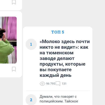
ТОП 5
«Молоко здесь почти
1
никто не видит»: как
на тюменском
заводе делают
продукты, которые
вы покупаете
каждый день
96 795
131
Думали, что говорят с
2
полицейским. Тайское