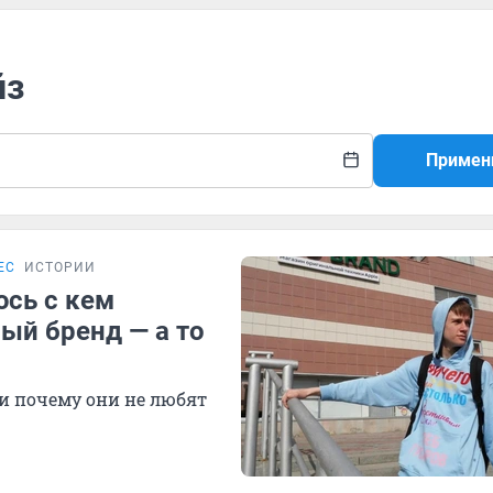
йз
Примен
ЕС
ИСТОРИИ
юсь с кем
ый бренд — а то
 и почему они не любят