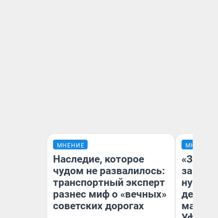
МНЕНИЕ
МНЕНИЕ
Наследие, которое
«Заезж
чудом не развалилось:
заправк
транспортный эксперт
нулям»
разнес миф о «вечных»
дела с
советских дорогах
маршру
Уфа