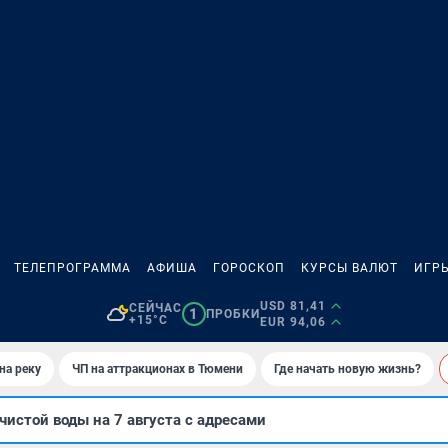
ТЕЛЕПРОГРАММА
АФИША
ГОРОСКОП
КУРСЫ ВАЛЮТ
ИГР
USD 81,41
СЕЙЧАС
1
ПРОБКИ
+15°C
EUR 94,06
на реку
ЧП на аттракционах в Тюмени
Где начать новую жизнь?
чистой воды на 7 августа с адресами