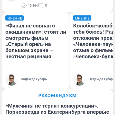
19 864
5
МНЕНИЕ
МНЕНИЕ
«Финал не совпал с
Колобок-колобо
ожиданиями»: стоит ли
тебя боюсь! Рад
смотреть фильм
отложили прок
«Старый орел» на
«Человека-паук
большом экране —
отзыв о фильме
честная рецензия
«человека-булк
Надежда Губарь
Надежда Губарь
РЕКОМЕНДУЕМ
«Мужчины не терпят конкуренции».
Порнозвезда из Екатеринбурга впервые