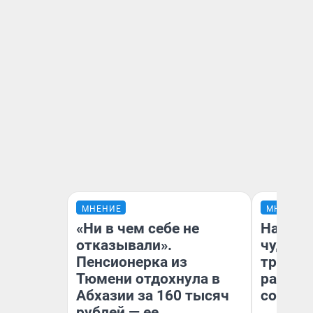
МНЕНИЕ
МНЕНИЕ
«Ни в чем себе не
Наслед
отказывали».
чудом 
Пенсионерка из
трансп
Тюмени отдохнула в
разнес
Абхазии за 160 тысяч
советс
рублей — ее