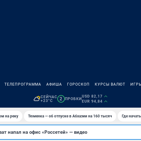
ТЕЛЕПРОГРАММА
АФИША
ГОРОСКОП
КУРСЫ ВАЛЮТ
ИГР
USD 82,17
СЕЙЧАС
2
ПРОБКИ
+23°C
EUR 94,84
ом на реку
Тюменка — об отпуске в Абхазии на 160 тысяч
Где начат
ат напал на офис «Россетей» — видео