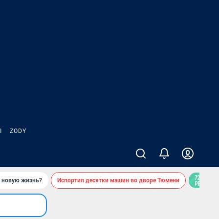
Ы
ZODY
ь новую жизнь?
Испортил десятки машин во дворе Тюмени