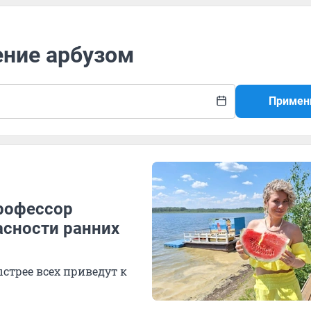
ение арбузом
Примен
профессор
асности ранних
стрее всех приведут к