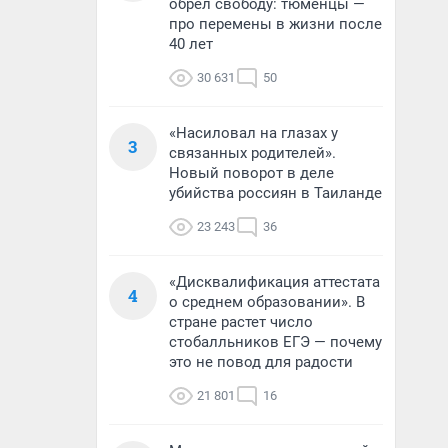
обрел свободу: тюменцы —
про перемены в жизни после
40 лет
30 631
50
«Насиловал на глазах у
3
связанных родителей».
Новый поворот в деле
убийства россиян в Таиланде
23 243
36
«Дисквалификация аттестата
4
о среднем образовании». В
стране растет число
стобалльников ЕГЭ — почему
это не повод для радости
21 801
16