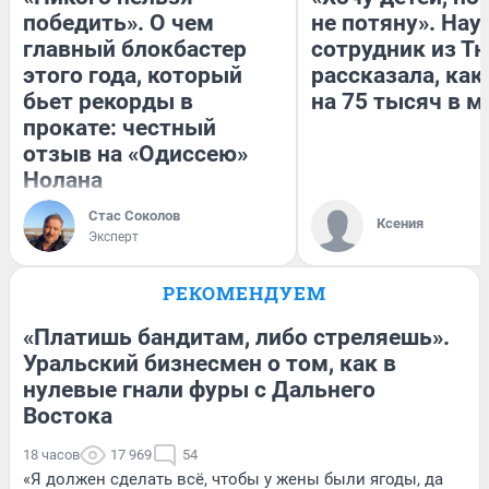
победить». О чем
не потяну». На
главный блокбастер
сотрудник из Т
этого года, который
рассказала, как
бьет рекорды в
на 75 тысяч в м
прокате: честный
отзыв на «Одиссею»
Нолана
Стас Соколов
Ксения
Эксперт
РЕКОМЕНДУЕМ
«Платишь бандитам, либо стреляешь».
Уральский бизнесмен о том, как в
нулевые гнали фуры с Дальнего
Востока
18 часов
17 969
54
«Я должен сделать всё, чтобы у жены были ягоды, да