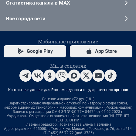
Статистика канала в MAX
Все города сети
Мобильное приложение
Google Play
App Store
Мы в соцсетях
Контактные данные для Роскомнадзора и государственных органов
Сетевое издание «72.ру» (18+)
Зарегистрировано Федеральной службой по надзору в сфере связи,
информационных технологий и массовых коммуникаций (Роскомнадзор)
Запись о регистрации СМИ ЭЛ № ФС 77– 84674 от 06.02.2023 г.
Учредитель: Общество с ограниченной ответственностью "ИНТЕРНЕТ
ТЕХНОЛОГИИ"
Главный редактор: Познахарева Елена Павловна
Адрес редакции: 625000, г. Тюмень, ул. Максима Горького, д. 76, офис 214,
+7 (3452) 56-72-72 (доб. 3736)