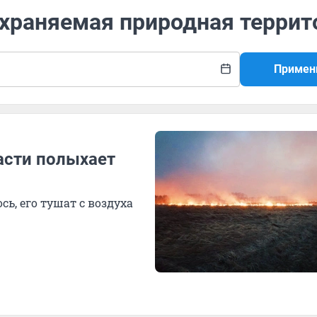
охраняемая природная террит
Примен
асти полыхает
сь, его тушат с воздуха