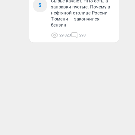
Сырье качают, НПЗ есть, а
5
заправки пустые. Почему в
нефтяной столице России —
Тюмени — закончился
бензин
29 820
298