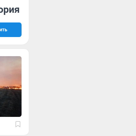
ория
ить