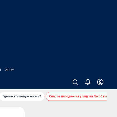
Ы
ZODY
Где начать новую жизнь?
Спас от наводнения улицу на Лесобазе
Д