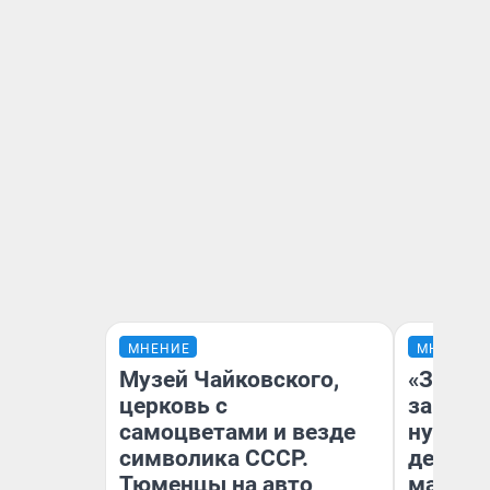
МНЕНИЕ
МНЕНИЕ
Музей Чайковского,
«Заезж
церковь с
заправк
самоцветами и везде
нулям»
символика СССР.
дела с
Тюменцы на авто
маршру