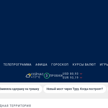
ТЕЛЕПРОГРАММА
АФИША
ГОРОСКОП
КУРСЫ ВАЛЮТ
ИГР
USD 80,93
СЕЙЧАС
3
ПРОБКИ
+17°C
EUR 93,19
бменяла однушку на трешку
Новый мост через Туру. Когда построят?
ДНАЯ ТЕРРИТОРИЯ