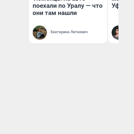
поехали по Уралу — что
Уфа
они там нашли
Ек
Екатерина Литкевич
Жу