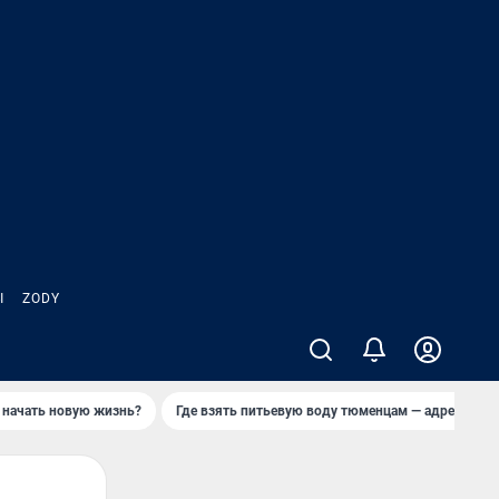
Ы
ZODY
 начать новую жизнь?
Где взять питьевую воду тюменцам — адреса