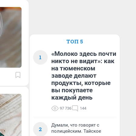
ТОП 5
«Молоко здесь почти
1
никто не видит»: как
на тюменском
заводе делают
продукты, которые
вы покупаете
каждый день
97 736
144
Думали, что говорят с
2
полицейским. Тайское