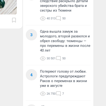
следствие раскрыло детали
зверского убийства брата и
сестры из Тюмени
40 313
50
Одна вышла замуж за
3
молодого, второй развелся и
обрел свободу: тюменцы —
про перемены в жизни после
40 лет
30 501
50
Потеряют голову от любви.
4
Астрологи предупреждают
Раков о переменах в жизни
уже в августе
26 750
7