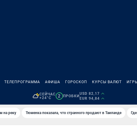
ТЕЛЕПРОГРАММА
АФИША
ГОРОСКОП
КУРСЫ ВАЛЮТ
ИГР
USD 82,17
СЕЙЧАС
2
ПРОБКИ
+24°C
EUR 94,84
м на реку
Тюменка показала, что странного продают в Таиланде
Где