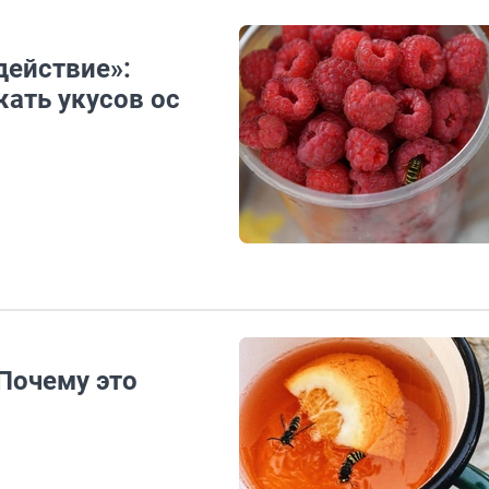
действие»:
жать укусов ос
Почему это