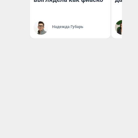
Надежда Губарь
Ан