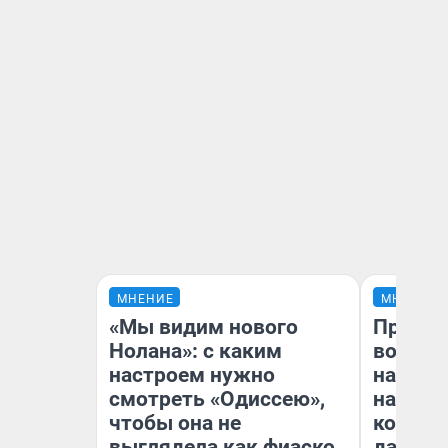
МНЕНИЕ
МНЕНИЕ
«Мы видим нового
Продаш
Нолана»: с каким
возьмут
настроем нужно
нам го
смотреть «Одиссею»,
налого
чтобы она не
коснет
выглядела как фиаско
даже р