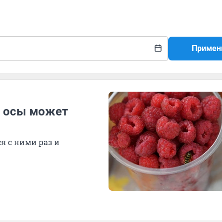
Примен
с осы может
я с ними раз и