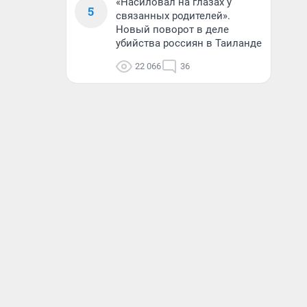
«Насиловал на глазах у
5
связанных родителей».
Новый поворот в деле
убийства россиян в Таиланде
22 066
36