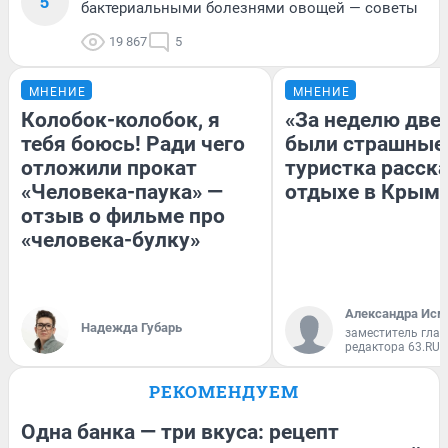
5
бактериальными болезнями овощей — советы
19 867
5
МНЕНИЕ
МНЕНИЕ
Колобок-колобок, я
«За неделю две
тебя боюсь! Ради чего
были страшные
отложили прокат
туристка расска
«Человека-паука» —
отдыхе в Крым
отзыв о фильме про
«человека-булку»
Александра Исм
Надежда Губарь
заместитель глав
редактора 63.RU
РЕКОМЕНДУЕМ
Одна банка — три вкуса: рецепт