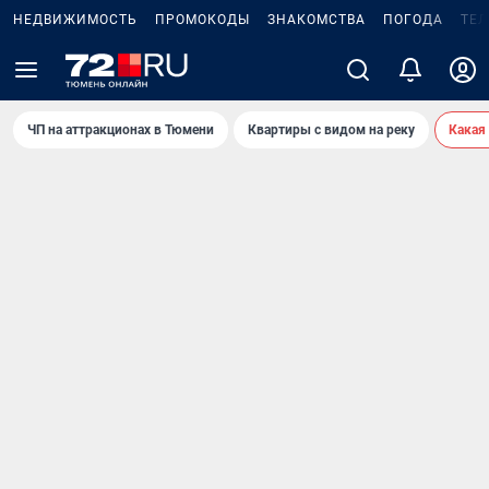
НЕДВИЖИМОСТЬ
ПРОМОКОДЫ
ЗНАКОМСТВА
ПОГОДА
ТЕ
ЧП на аттракционах в Тюмени
Квартиры с видом на реку
Какая