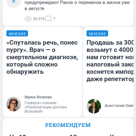
5
предупреждают Раков о переменах в жизни уже
в августе
26 216
7
МНЕНИЕ
МНЕНИЕ
«Спуталась речь, понес
Продашь за 3000
пургу». Врач — о
возьмут с 4000.
смертельном диагнозе,
нам готовит но
который сложно
налоговый зако
обнаружить
коснется импор
даже репетитор
Ирина Волкова
Главврач клиники
Анастасия Завг
«Реабилитация доктора
Волковой»
РЕКОМЕНДУЕМ