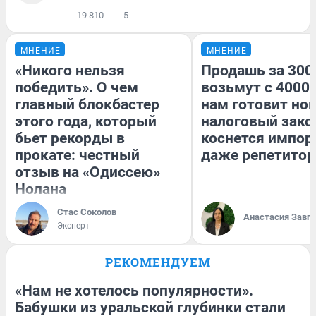
19 810
5
МНЕНИЕ
МНЕНИЕ
«Никого нельзя
Продашь за 3000
победить». О чем
возьмут с 4000.
главный блокбастер
нам готовит но
этого года, который
налоговый зако
бьет рекорды в
коснется импор
прокате: честный
даже репетитор
отзыв на «Одиссею»
Нолана
Стас Соколов
Анастасия Завг
Эксперт
РЕКОМЕНДУЕМ
«Нам не хотелось популярности».
Бабушки из уральской глубинки стали